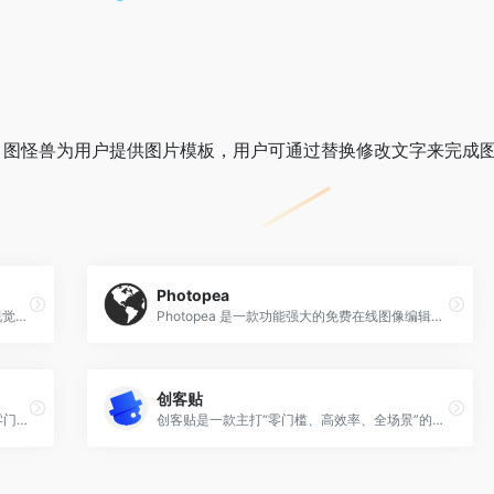
，图怪兽为用户提供图片模板，用户可通过替换修改文字来完成
Photopea
稿定设计‌是一款功能全面、操作便捷的‌在线视觉设计平台‌，主打“‌零门槛、高效率、多场景‌”设计体验，广泛服务于电商运营、自媒体创作者、企业宣传及个人用户，帮助非专业用户也能快速制作出高质量的海报、PPT、视频、H5页面等视觉内容 。
Photopea‌ 是一款功能强大的‌免费在线图像编辑工具‌，被誉为“浏览器里的 Photoshop”，无需安装、打开即用，支持中文界面，能直接处理 PSD、AI、Sketch 等专业设计文件，是设计师、学生和临时修图用户的理想选择 。
创客贴
Canva‌（中文名：可画）是一款全球领先的‌零门槛在线视觉设计平台‌，无论你是设计小白还是专业创作者，都能通过它快速制作出高质量的海报、PPT、简历、社交媒体配图等各类视觉内容 。
创客贴‌是一款主打“‌零门槛、高效率、全场景‌”的在线设计工具，尤其适合‌非设计专业用户‌（如运营、行政、教师、个体商户等）快速完成海报、PPT、宣传单、易拉宝等百余种设计任务，实现“会打字就能做设计” 。