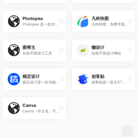
Photopea
凡科快图
Photopea‌ 是一款功能强大的‌免费在线图像编辑工具‌，被誉为“浏览器里的 Photoshop”，无需安装、打开即用，支持中文界面，能直接处理 PSD、AI、Sketch 等专业设计文件，是设计师、学生和临时修图用户的理想选择 。
凡科快图，免费平面设计软件，海量精美图片模板素材，免下载，立即使用，3步在线处理图片，会打字会作图，不用ps，1分钟在线制作文字图片，拖拽操作，简单好用的图片编辑工具。
图帮主
懒设计
在线平面设计工具
在线平面设计网站
稿定设计
创客贴
稿定设计‌是一款功能全面、操作便捷的‌在线视觉设计平台‌，主打“‌零门槛、高效率、多场景‌”设计体验，广泛服务于电商运营、自媒体创作者、企业宣传及个人用户，帮助非专业用户也能快速制作出高质量的海报、PPT、视频、H5页面等视觉内容 。
创客贴‌是一款主打“‌零门槛、高效率、全场景‌”的在线设计工具，尤其适合‌非设计专业用户‌（如运营、行政、教师、个体商户等）快速完成海报、PPT、宣传单、易拉宝等百余种设计任务，实现“会打字就能做设计” 。
Canva
Canva‌（中文名：可画）是一款全球领先的‌零门槛在线视觉设计平台‌，无论你是设计小白还是专业创作者，都能通过它快速制作出高质量的海报、PPT、简历、社交媒体配图等各类视觉内容 。