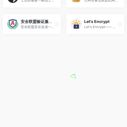
工信部备案一般指工信部网站备案。 工信部网站备案，可以自主通过官方备案网站建设在线备案或者通过当地电信部门两种方式来进行网案的备案。 目的是为了防止在网上从事非法的网站经营活动，打击不良互联网信息的传播。
公网安备也就是把网站到公安机关备案,是一套独立的备案系统,相当于让公安机关知道您的网站
安全联盟验证服务中心
Let's Encrypt
安全联盟旨在促成一个中立、公正、可控的第三方平台，建立行业内公认的互联网安全标准，优化中国互联网环境，保护网民上网权益。
Let's Encrypt—— 是一个由非营利性组织 互联网安全研究小组(ISRG)提供的免费、自动化和开放的证书颁发机构(CA),简单的说,就是为网站提供免费的 SSL/TLS 证书。