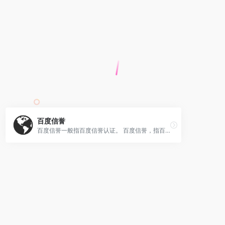
百度信誉
百度信誉一般指百度信誉认证。 百度信誉，指百度通过对商家基础信息的真实性验证，并依据商家的信用记录、经营表现、运营实力和保障网民利益损失的意愿，对其进行综合信誉评级，并将其综合信誉情况呈现给网民，作为网民决策的参考依据。