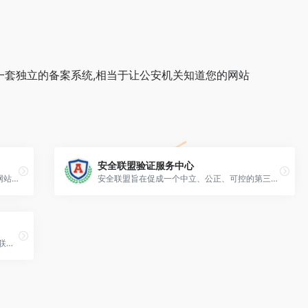
一套独立的备案系统,相当于让公安机关知道您的网站
安全联盟验证服务中心
工信部备案一般指工信部网站备案。 工信部网站备案，可以自主通过官方备案网站建设在线备案或者通过当地电信部门两种方式来进行网案的备案。 目的是为了防止在网上从事非法的网站经营活动，打击不良互联网信息的传播。
安全联盟旨在促成一个中立、公正、可控的第三方平台，建立行业内公认的互联网安全标准，优化中国互联网环境，保护网民上网权益。
Let's Encrypt—— 是一个由非营利性组织 互联网安全研究小组(ISRG)提供的免费、自动化和开放的证书颁发机构(CA),简单的说,就是为网站提供免费的 SSL/TLS 证书。