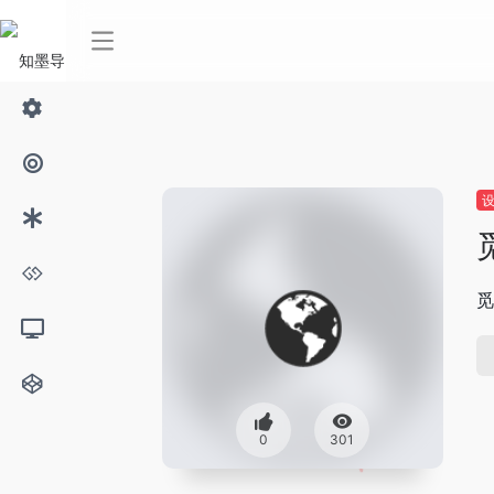
觅
0
301