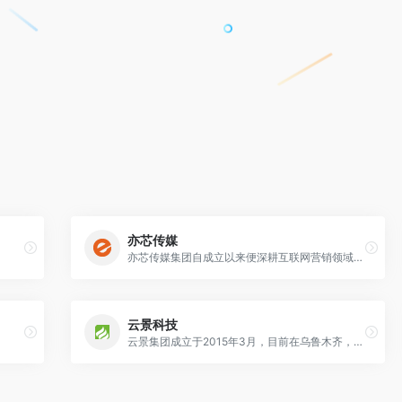
亦芯传媒
亦芯传媒集团自成立以来便深耕互联网营销领域，以驱动增长为核心，整合了信息技术营销服务、媒体渠道数字平台、短视频内容营销、品牌创意营销，同时搭载公司特有转化咨询服务共五大优势业务板块。致力于打造一家专注于品牌整合、数字营销的数字化整合营销广告公司。
云景科技
云景集团成立于2015年3月，目前在乌鲁木齐，兰州，西宁，西安、合肥、银川等地均设有分公司，业务涵盖达八个省份，在职员工超过500人。做为互联网广告及技术专业服务商，云景不仅提供专业的策划服务,同时还建立了完善的售后服务体系,为全行业客户提供数字化产品与营销推广解决方案。