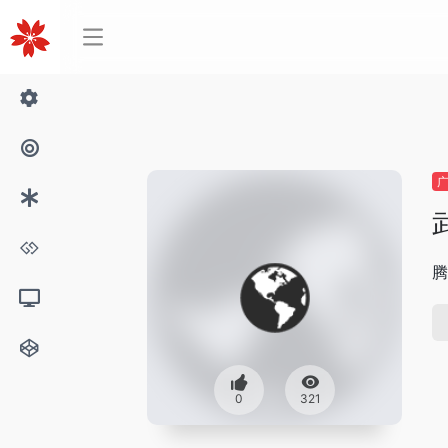
腾
0
321