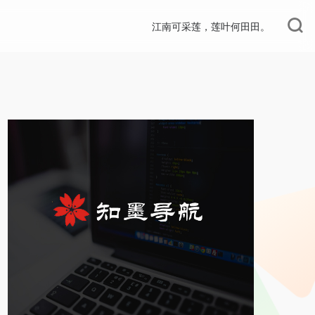
江南可采莲，莲叶何田田。