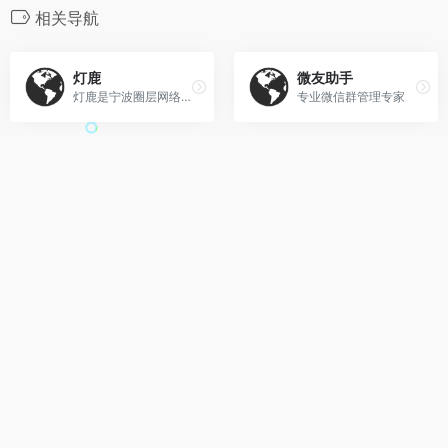
相关导航
灯鹿
微友助手
灯鹿是宁波圈层网络科技有限公司旗下的私域流量运营品牌，原名粉丝圈微社区，2021年3月正式升级为「灯鹿」，是企业微信官方认证服务商，累计服务超20万家企业，覆盖终端用户超4亿‌。
专业微信群管理专家