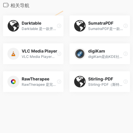
相关导航
Darktable
SumatraPDF
‌Darktable‌ 是一款开源的专业摄影工作流应用与RAW图像处理器，被称为摄影师的免费虚拟灯箱和暗房，支持全平台运行。
SumatraPDF是一款由Krzysztof Kowalczyk开发的‌免费开源轻量级PDF阅读器‌，仅支持Windows平台，以极致轻巧、启动速度快为核心特点，是Adobe Acrobat Reader的轻量化替代选择之一‌。
VLC Media Player
digiKam
VLC Media Player‌是一款自由、开源、跨平台的多媒体播放器及框架，能够播放绝大多数音频、视频文件以及DVD、音频CD、VCD和各类网络流媒体协议。它无需安装额外解码器即可支持MPEG-2、MPEG-4、H.264、MKV、WebM、WMV、MP3等多种格式‌。
digiKam是由KDE社区开发的‌开源跨平台专业数字照片管理工具。
RawTherapee
Stirling-PDF
RawTherapee 是完全免费开源的软件‌，基于GPLv3 copyleft协议发布，你可以免费使用、下载源码自行修改、参与项目贡献，没有任何付费门槛和使用限制，支持Linux、macOS、Windows全平台运行，适配15种以上语言。
Stirling-PDF（斯特林PDF）‌ 是GitHub上排名第一的开源PDF处理工具，拥有超7万星标，是一款完全自托管、支持本地离线运行的PDF全能工具。