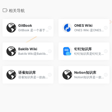
相关导航
GitBook
ONES Wiki
GitBook 是一个基于 Git 和 Markdown 的文档创作与知识管理工具，广泛用于技术文档、电子书、API 手册和个人知识库的编写与发布。它支持多人协作、版本控制，并可将内容输出为 HTML、PDF、ePub 等多种格式，适合开发者和技术团队高效构建结构化文档。
ONES Wiki 是ONES企业级研发管理平台中的‌企业级知识库管理与文档协同模块‌，由深圳复临科技有限公司开发，专为研发团队打造，也可支持各类型企业场景使用。
Baklib Wiki
钉钉知识库
Baklib Wiki是‌Baklib平台推出的企业级Wiki知识库解决方案‌，核心是帮助企业/团队搭建统一的内部维基知识库，实现知识沉淀、共享与高效协作，是新一代AI+内容驱动的数字内容体验产品。
钉钉知识库是钉钉文档内置的专业高效‌企业知识管理平台‌，主要用于搭建企业知识管理库，支撑企业内部文档协同与团队经验沉淀复用，目前已经发展出包括团队知识门户、企业百科在内的多种知识管理解决方案‌。
语雀知识库
Notion知识库
语雀知识库‌是一款由蚂蚁集团孵化的‌专业云端知识管理工具‌，以“结构化知识库”为核心设计理念，帮助个人与团队高效沉淀、组织和共享知识，尤其适合技术文档、项目复盘、培训资料等系统性内容的管理 。
Notion知识库‌是一款集笔记、数据库、任务管理与协作于一体的‌高度可定制化知识管理系统‌，被全球众多个人与团队用作“第二大脑”。