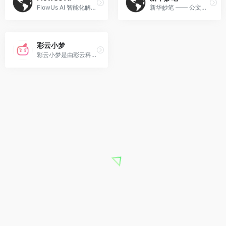
FlowUs AI 智能化解决工作、学习、生活中的各项任务,领略未来工作流的魅力。
新华妙笔 —— 公文写作AIGC平台，由新华通讯社媒体融合生产技术与系统国家重点实验室与博特智能公司联合研发。集查、写、审、学一体，在公文内容权威供给、公文内容决策辅助、公文内容自动生成、公文内容智能审核领域为公职人员提效降本、知识赋能。
彩云小梦
彩云小梦是由彩云科技推出的AI创作工具，通过智能续写、自定义世界设定、多风格生成等功能，帮助用户轻松完成小说、剧本等文本创作。