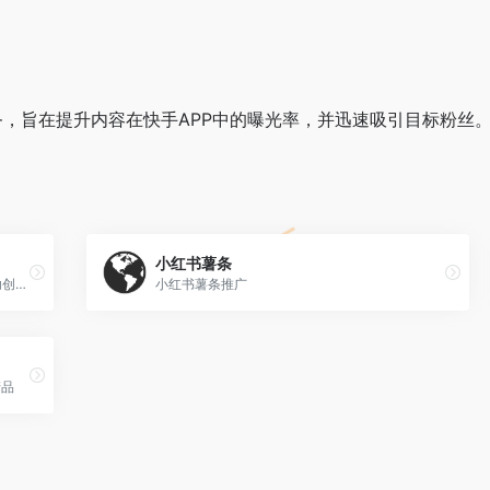
，旨在提升内容在快手APP中的曝光率，并迅速吸引目标粉丝
小红书薯条
‌视频号加热‌是一种通过付费推广的方式，帮助创作者提升视频或直播间的曝光度和互动率。具体来说，视频号加热是通过微信视频号平台提供的加热工具，帮助作者将内容推荐给更多感兴趣的用户，从而增加视频的曝光、关注、粉丝和评论。‌
小红书薯条推广
产品