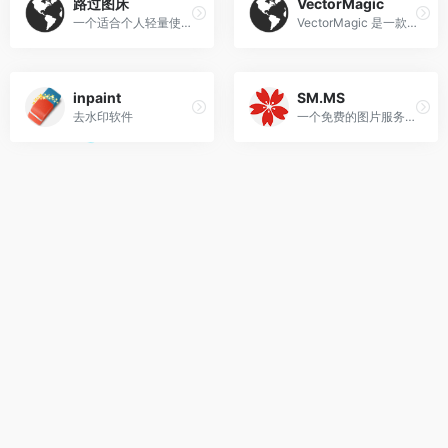
路过图床
VectorMagic‌
一个适合个人轻量使用的图床
VectorMagic‌ 是一款专业的位图转矢量图工具，能将 JPG、PNG 等像素图像一键转换为 SVG、EPS、AI、DXF 等可无限放大、清晰不失真的矢量格式，广泛应用于 logo 设计、图形编辑、印刷剪裁等领域 。
inpaint
SM.MS
去水印软件
一个免费的图片服务器,上传图片即可返回图片的网络url,这样就省的自己维护和搭建专门的图片服务器了