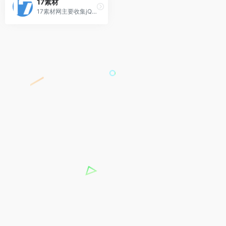
17素材
17素材网主要收集jQuery网页特效、jQuery网页代码、网站模板、网页模板、企业模板、商城模板、图标等素材,为html网站模板开发人员提供高效率的工作方式。