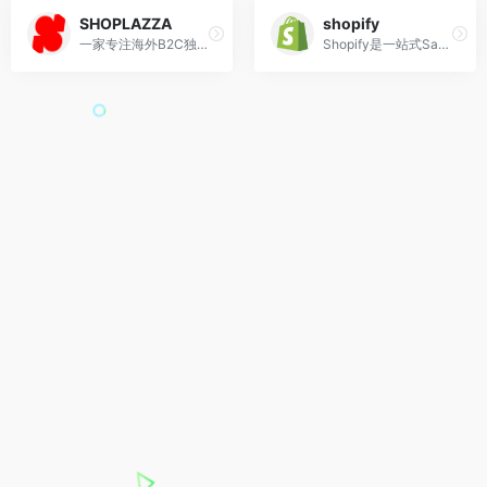
SHOPLAZZA
shopify
一家专注海外B2C独立站品牌营销的企业级SaaS公司,其使命是帮助中国制造成为全球化品牌。
Shopify是一站式SaaS模式的电商服务平台，为电商卖家提供搭建网店的技术和模版，管理全渠道的营销、售卖、支付、物流等服务。