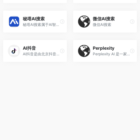
秘塔AI搜索
微信AI搜索
秘塔AI搜索属于AI智能办公工具，它主打专业领域精准信息检索，是面向办公场景的垂直类AI效率工具。
微信AI搜索
AI抖音
Perplexity
AI抖音是由北京抖音科技有限公司开发的人工智能搜索引擎，现拥有独立产品“AI抖音”APP，同时搜索服务被嵌入于抖音网页版及抖音APP。
Perplexity AI 是一家引领AI搜索革新的对话式搜索引擎公司，以“答案引擎”为核心定位，融合大语言模型与实时网络检索，直接生成附带来源引用的精准回答‌。