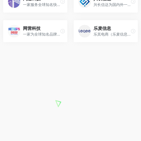
一家服务全球知名快消品品牌的电子商务综合服务商，提供基于大数据支持下的品牌电商咨询、消费者洞察、电商运营、全域营销、影像输出、供应链管理、技术支持服务，为品牌提供电商服务全域一站式代理服务。
兴长信达为国内外一流品牌提供全方位的电子商务解决方案,从运营、市场、营销、仓储、物流、支付等环节,涵盖电子商务流程中的方方面面。
网营科技
乐麦信息
一家为全球知名品牌和新兴品牌提供全链路全渠道电商服务的公司，网营以"助力品牌，连接你我"为使命，聚焦母婴、宠物、食品保健、美妆个护等四大核心领域。
乐其电商（乐麦信息技术（杭州）有限公司）成立于2009年，运营总部坐落于杭州滨江，在上海、杭州、北京、广州、香港、东京、首尔7大城市设立了公司，拥有超过三千名专业服务人员，是全价值链品牌数字及电商服务平台。