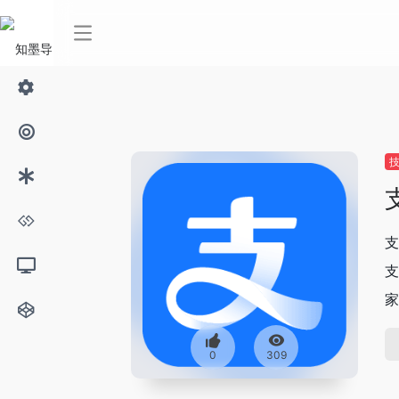
支
支
家
0
309