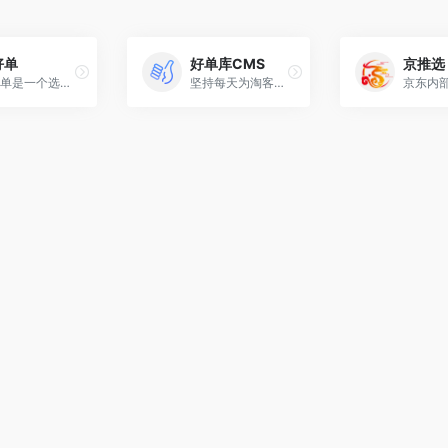
好单
好单库CMS
京推选
多好单是一个选品平台，支持多平台在线选品，特别是一站式京东、拼多多、唯品会等平台的选品。
坚持每天为淘客提供全网最优质精选领券优惠券信息。